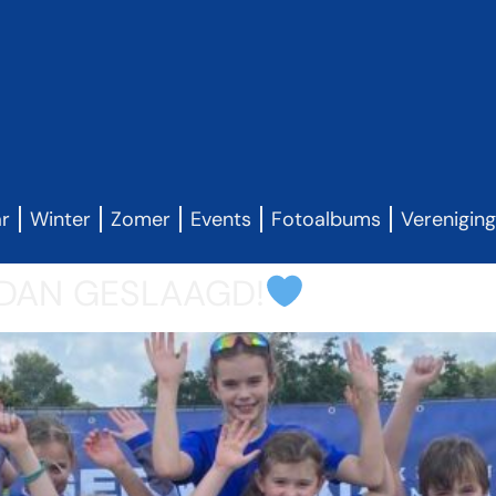
ar
Winter
Zomer
Events
Fotoalbums
Verenigin
DAN GESLAAGD!