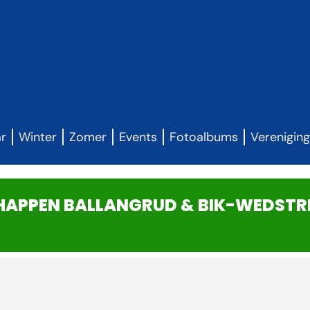
ar
Winter
Zomer
Events
Fotoalbums
Verenigin
APPEN BALLANGRUD & BIK-WEDSTR