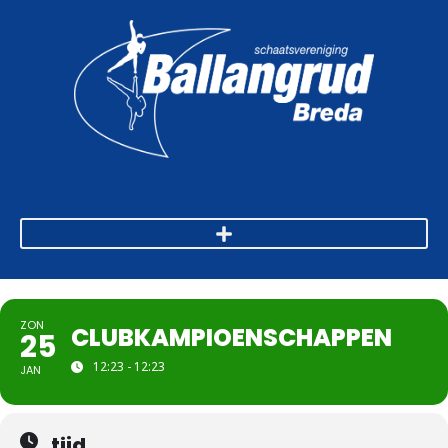
ZON
CLUBKAMPIOENSCHAPPEN
25
12:23 - 12:23
JAN
tijd