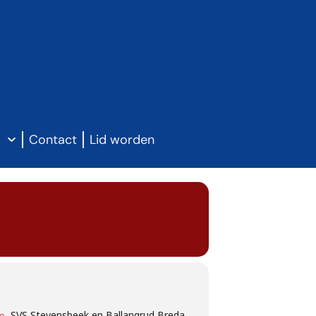
g
Contact
Lid worden
, SVS Stevensbeek en Ballangrud Breda
m