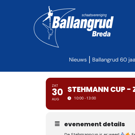
Nieuws
Ballangrud 60 ja
ZAT
STEHMANN CUP - 
30
10:00 - 13:00
AUG
evenement details
De Stehmanncup is er weer!
Ee