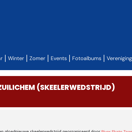
ar
Winter
Zomer
Events
Fotoalbums
Verenigin
ZUILICHEM (SKEELERWEDSTRIJD)
n gloednieuwe skeelerwedstrijd georganiseerd door
River Skate Tea